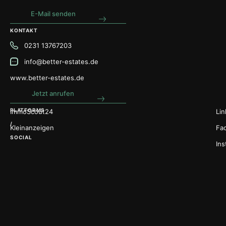
E-Mail senden
KONTAKT
0231 13767203
info@better-estates.de
www.better-estates.de
Jetzt anrufen
PLATFORMS
ImmoScout24
Lin
/
Kleinanzeigen
Fa
SOCIAL
In