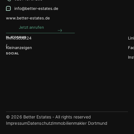
info@better-estates.de
www.better-estates.de
Jetzt anrufen
PLATFORMS
ImmoScout24
Lin
/
Kleinanzeigen
Fa
SOCIAL
In
© 2026 Better Estates - All rights reserved
Impressum
Datenschutz
Immobilienmakler Dortmund