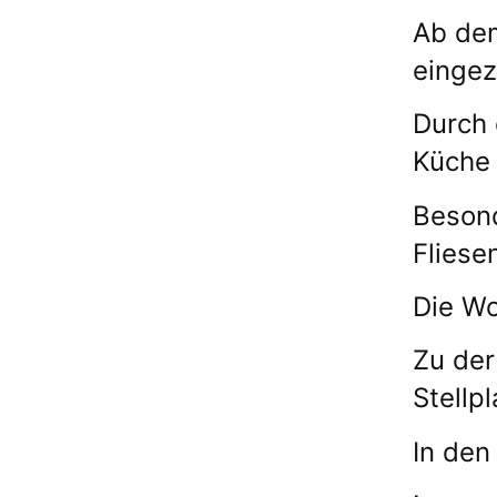
Ab dem
einge
Durch 
Küche
Besond
Fliese
Die Wo
Zu der
Stellp
In den