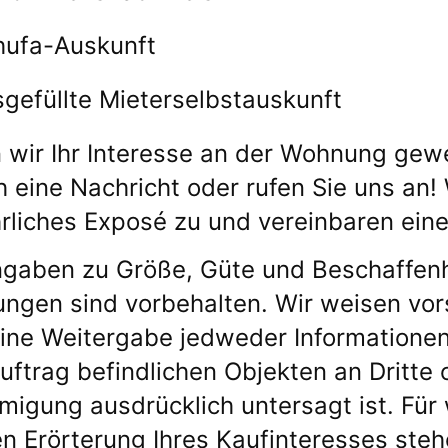
hufa-Auskunft
gefüllte Mieterselbstauskunft
n wir Ihr Interesse an der Wohnung gew
h eine Nachricht oder rufen Sie uns an!
rliches Exposé zu und vereinbaren ein
ngaben zu Größe, Güte und Beschaffenh
ngen sind vorbehalten. Wir weisen vors
ine Weitergabe jedweder Informatione
auftrag befindlichen Objekten an Dritte 
igung ausdrücklich untersagt ist. Für 
n Erörterung Ihres Kaufinteresses steh