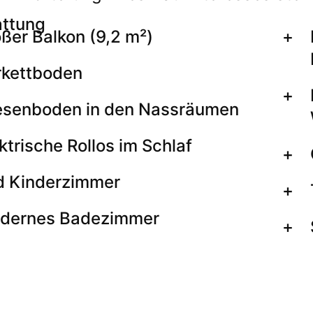
attung
ßer Balkon (9,2 m²)
rkettboden
iesenboden in den Nassräumen
ktrische Rollos im Schlaf
d Kinderzimmer
dernes Badezimmer