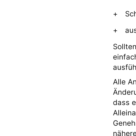
Sc
aus
Sollte
einfac
ausfüh
Alle A
Änderu
dass e
Allein
Genehm
nähere