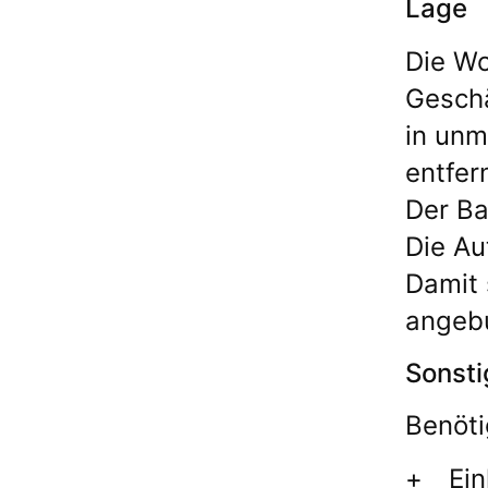
Lage
Die Wo
Geschä
in unm
entfer
Der Ba
Die Au
Damit 
angeb
Sonsti
Benöti
Ei