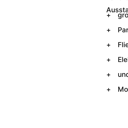
Ausst
gro
Pa
Fl
Ele
un
Mo