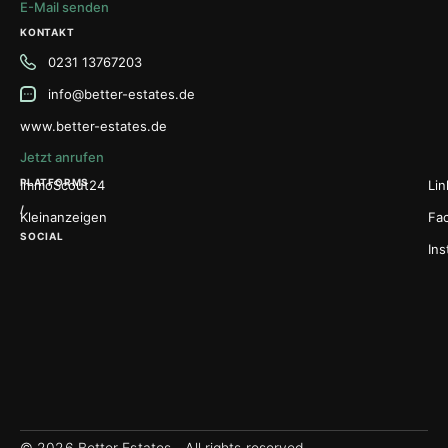
E-Mail senden
KONTAKT
0231 13767203
info@better-estates.de
www.better-estates.de
Jetzt anrufen
PLATFORMS
ImmoScout24
Lin
/
Kleinanzeigen
Fa
SOCIAL
In
© 2026 Better Estates - All rights reserved