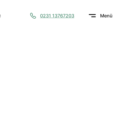
Q
0231 13767203
Menü